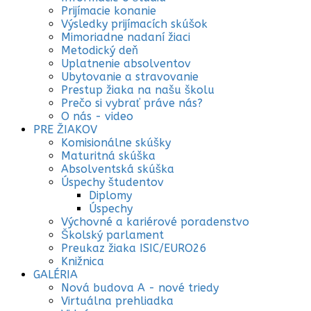
Prijímacie konanie
Výsledky prijímacích skúšok
Mimoriadne nadaní žiaci
Metodický deň
Uplatnenie absolventov
Ubytovanie a stravovanie
Prestup žiaka na našu školu
Prečo si vybrať práve nás?
O nás - video
PRE ŽIAKOV
Komisionálne skúšky
Maturitná skúška
Absolventská skúška
Úspechy študentov
Diplomy
Úspechy
Výchovné a kariérové poradenstvo
Školský parlament
Preukaz žiaka ISIC/EURO26
Knižnica
GALÉRIA
Nová budova A - nové triedy
Virtuálna prehliadka