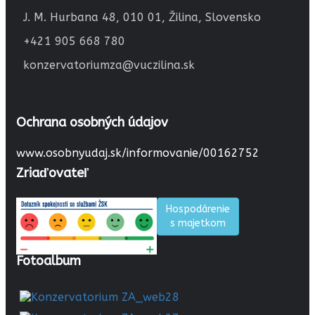
J. M. Hurbana 48, 010 01, Žilina, Slovensko
+421 905 668 780
konzervatoriumza@vuczilina.sk
Ochrana osobných údajov
www.osobnyudaj.sk/informovanie/00162752
Zriaďovateľ
Hospodárenie
s majetkom
Fotoalbum