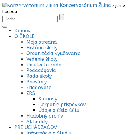
Konzervatórium Žilina
žijeme
hudbou
Domov
O ŠKOLE
Moja stredná
História školy
Organizácia vyučovania
Vedenie školy
Umelecká rada
Pedagógovia
Rada školy
Priestory
Zriaďovateľ
ZRŠ
Stanovy
Čerpanie príspevkov
Údaje a číslo účtu
Hudobný archív
Aktuality
PRE UCHÁDZAČOV
Informácie o štúdiu