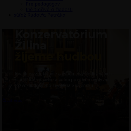
Pre pedagógov
Iné tlačivá a žiadosti
súťaž Rudolfa Petráka
Konzervatórium
Žilina
žijeme hudbou
Kvalitné vzdelávanie a výborné výsledky našich
študentov zásadne a veľmi pozitívne ovplyvnili
rozvoj hudobného života na Slovensku.
Čítať viac