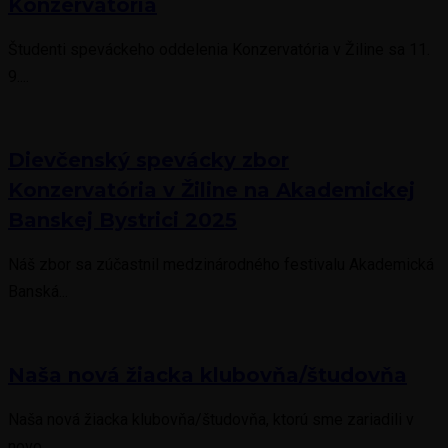
Konzervatória
Študenti speváckeho oddelenia Konzervatória v Žiline sa 11.
9....
Dievčenský spevácky zbor
Konzervatória v Žiline na Akademickej
Banskej Bystrici 2025
Náš zbor sa zúčastnil medzinárodného festivalu Akademická
Banská...
Naša nová žiacka klubovňa/študovňa
Naša nová žiacka klubovňa/študovňa, ktorú sme zariadili v
novo...