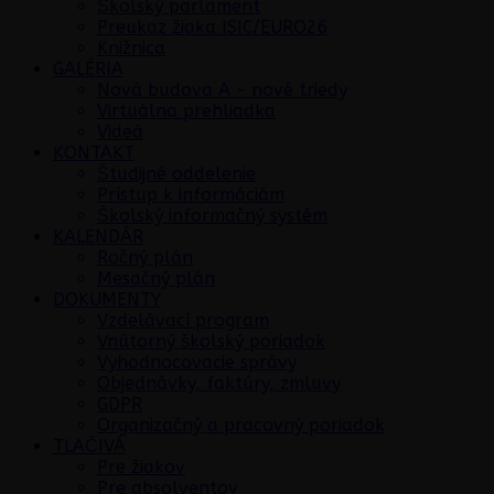
Školský parlament
Preukaz žiaka ISIC/EURO26
Knižnica
GALÉRIA
Nová budova A - nové triedy
Virtuálna prehliadka
Videá
KONTAKT
Študijné oddelenie
Prístup k informáciám
Školský informačný systém
KALENDÁR
Ročný plán
Mesačný plán
DOKUMENTY
Vzdelávací program
Vnútorný školský poriadok
Vyhodnocovacie správy
Objednávky, faktúry, zmluvy
GDPR
Organizačný a pracovný poriadok
TLAČIVÁ
Pre žiakov
Pre absolventov