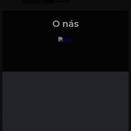
oddelenie
O nás
Adresa školy
J. M. Hurbana 48, 010 01, Žilina, Slovensko
+421 905 668 780