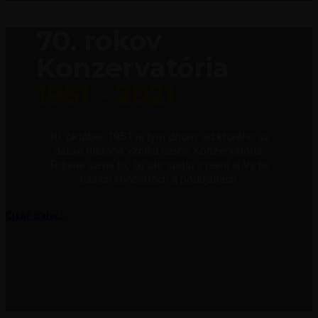
70. rokov
Konzervatória
1951 - 2021
10. október 1951 je tým dňom, od ktorého sa
datuje história vzniku nášho Konzervatória.
Tešíme sa na to, že ste spolu s nami aj Vy na
našich koncertoch a podujatiach.
Čítať ďalej...