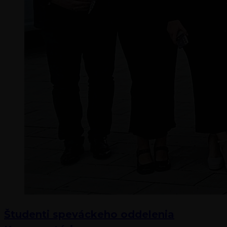
Študenti speváckeho oddelenia