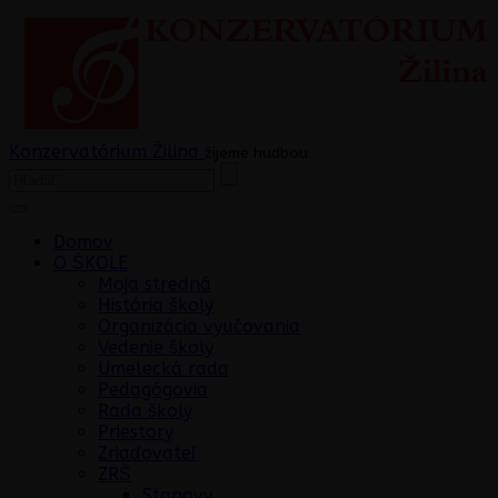
Konzervatórium Žilina
žijeme hudbou
Domov
O ŠKOLE
Moja stredná
História školy
Organizácia vyučovania
Vedenie školy
Umelecká rada
Pedagógovia
Rada školy
Priestory
Zriaďovateľ
ZRŠ
Stanovy