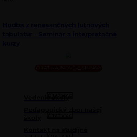
Hudba z renesančných lutnových
tabulatúr - Seminár a interpretačné
kurzy
ČÍTAŤ NAJNOVŠIE SPRÁVY
ČÍTAŤ VIAC
Vedenie školy
Pedagogický zbor našej
ČÍTAŤ VIAC
školy
Kontakt na študijné
ČÍTAŤ VIAC