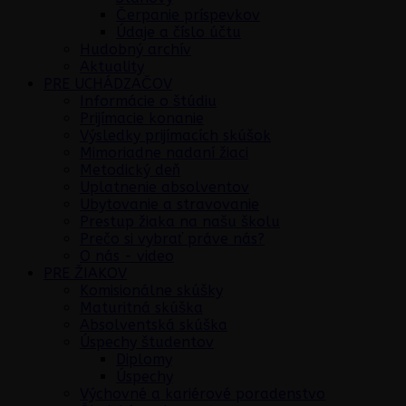
Čerpanie príspevkov
Údaje a číslo účtu
Hudobný archív
Aktuality
PRE UCHÁDZAČOV
Informácie o štúdiu
Prijímacie konanie
Výsledky prijímacích skúšok
Mimoriadne nadaní žiaci
Metodický deň
Uplatnenie absolventov
Ubytovanie a stravovanie
Prestup žiaka na našu školu
Prečo si vybrať práve nás?
O nás - video
PRE ŽIAKOV
Komisionálne skúšky
Maturitná skúška
Absolventská skúška
Úspechy študentov
Diplomy
Úspechy
Výchovné a kariérové poradenstvo