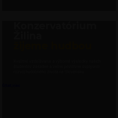
Konzervatórium
Žilina
žijeme hudbou
Kvalitné vzdelávanie a výborné výsledky našich
študentov zásadne a veľmi pozitívne ovplyvnili
rozvoj hudobného života na Slovensku.
Čítať viac