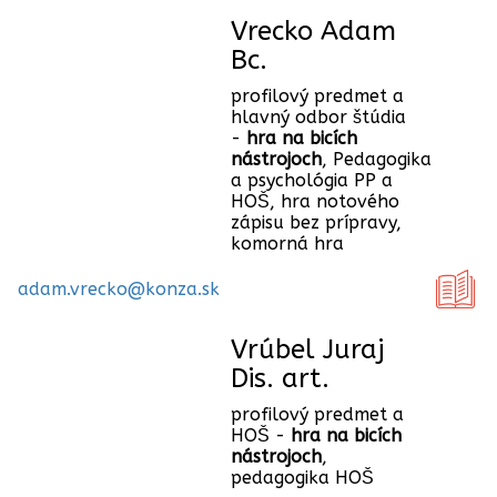
Vrecko Adam
Bc.
profilový predmet a
hlavný odbor štúdia
-
hra na bicích
nástrojoch
, Pedagogika
a psychológia PP a
HOŠ, hra notového
zápisu bez prípravy,
komorná hra
adam.vrecko@konza.sk
Vrúbel Juraj
Dis. art.
profilový predmet a
HOŠ -
hra na bicích
nástrojoch
,
pedagogika HOŠ