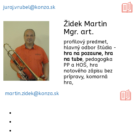
juraj.vrubel@konza.sk
Židek Martin
Mgr. art.
profilový predmet,
hlavný odbor štúdia -
hra na pozaune, hra
na tube
, pedagogika
PP a HOŠ, hra
notového zápisu bez
prípravy, komorná
hra,
martin.zidek@konza.sk