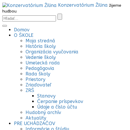
Konzervatórium Žilina
žijeme
hudbou
Domov
O ŠKOLE
Moja stredná
História školy
Organizácia vyučovania
Vedenie školy
Umelecká rada
Pedagógovia
Rada školy
Priestory
Zriaďovateľ
ZRŠ
Stanovy
Čerpanie príspevkov
Údaje a číslo účtu
Hudobný archív
Aktuality
PRE UCHÁDZAČOV
Informácie o štúdiu