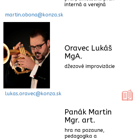
interná a verejná
martin.obona@konza.sk
Oravec Lukáš
MgA.
džezové improvizácie
lukas.oravec@konza.sk
Panák Martin
Mgr. art.
hra na pozaune,
pedagogika a