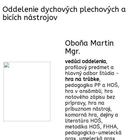
Oddelenie dychových plechových a
bicích nástrojov
Oboňa Martin
Mgr.
vedúci oddelenia
,
profilový predmet a
hlavný odbor štúdia -
hra na trúbke
,
pedagogika PP a HOŠ,
hra v ansámbli, hra
notového zápisu bez
prípravy, hra na
príbuznom nástroji,
komorná hra, dejiny a
literatúra HOŠ,
metodika HOŠ, FHHA,
pedagogicko-umelecká
prax, umelecká prax