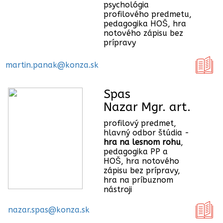
psychológia
profilového predmetu,
pedagogika HOŠ, hra
notového zápisu bez
prípravy
martin.panak@konza.sk
Spas
Nazar Mgr. art.
profilový predmet,
hlavný odbor štúdia -
hra na lesnom rohu
,
pedagogika PP a
HOŠ, hra notového
zápisu bez prípravy,
hra na príbuznom
nástroji
nazar.spas@konza.sk